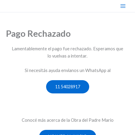
Ir
al
contenido
Pago Rechazado
Lamentablemente el pago fue rechazado. Esperamos que
lo vuelvas a intentar.
Si necesitás ayuda envianos un WhatsApp al
11 54028917
Conocé más acerca de la Obra del Padre Mario